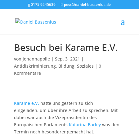
0175 9245639
post@daniel-bussenius.de
Besuch bei Karame E.V.
von
johannapolle
|
Sep. 3, 2021
|
Antidiskriminierung
,
Bildung
,
Soziales
|
0
Kommentare
Karame e.V.
hatte uns gestern zu sich
eingeladen, um über ihre Arbeit zu sprechen. Mit
dabei war auch die Vizepräsidentin des
Europäischen Parlaments
Katarina Barley
was den
Termin noch besonderer gemacht hat.